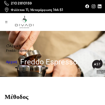
210 2810159
Φιλίππου 11, Μεταμόρφωση 144 51
Αρχική
Freddo Espresso
Freddo Espresso
Αρχική
Μέθοδος